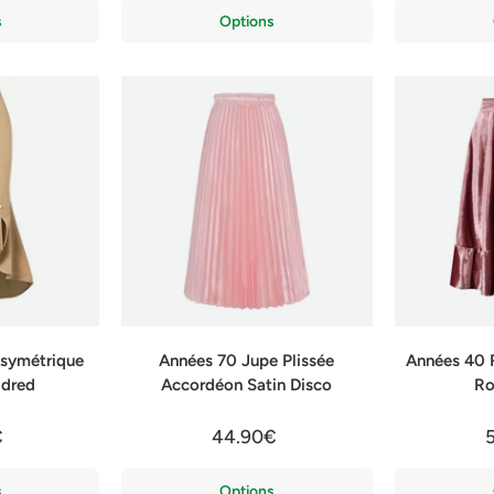
s
Options
symétrique
Années 70 Jupe Plissée
Années 40 
ldred
Accordéon Satin Disco
Ro
€
44.90€
s
Options