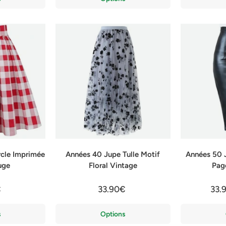
cle Imprimée
Années 40 Jupe Tulle Motif
Années 50 
uge
Floral Vintage
Pag
€
33.90€
33.
s
Options