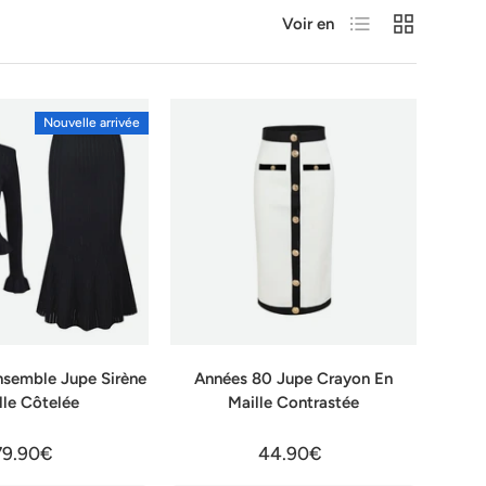
Liste
Grille
Voir en
Nouvelle arrivée
nsemble Jupe Sirène
Années 80 Jupe Crayon En
lle Côtelée
Maille Contrastée
79.90€
44.90€