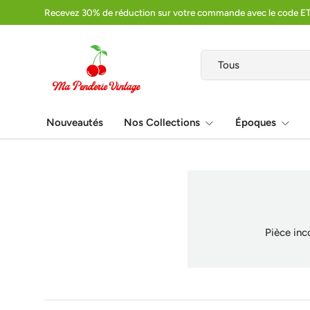
Recevez 30% de réduction sur votre commande avec le code E
Aller au contenu
Recherche
Type de produit
Tous
Nouveautés
Nos Collections
Époques
Pièce inc