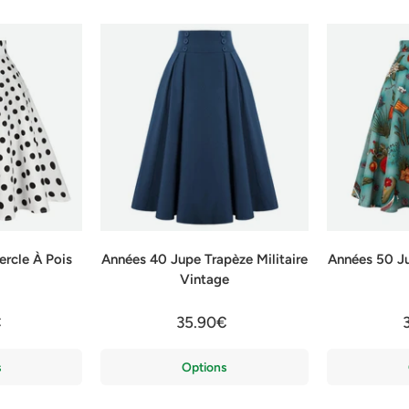
rcle À Pois
Années 40 Jupe Trapèze Militaire
Années 50 J
Vintage
€
35.90€
s
Options